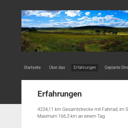
blog.clickpedal.de
Startseite
Über das
Erfahrungen
Geplante Str
Erfahrungen
4234,11 km Gesamtstrecke mit Fahrrad, im Sch
Maximum 166,3 km an einem Tag