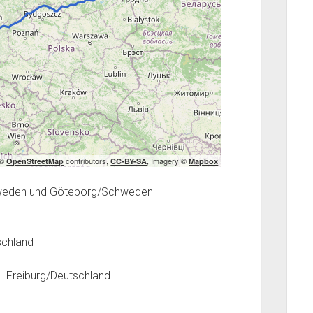
 ©
contributors,
, Imagery ©
OpenStreetMap
CC-BY-SA
Mapbox
chweden und Göteborg/Schweden –
schland
– Freiburg/Deutschland