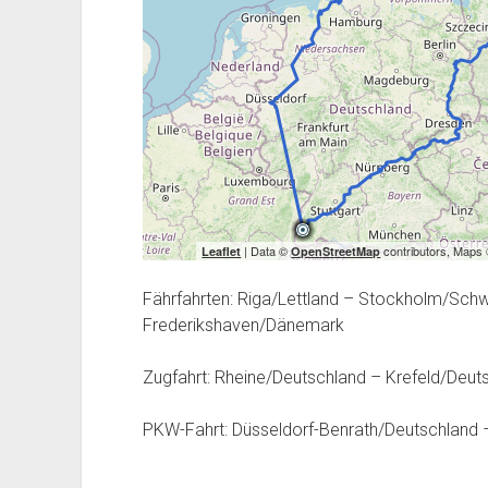
| Data ©
contributors, Maps
Leaflet
OpenStreetMap
Fährfahrten: Riga/Lettland – Stockholm/S
Frederikshaven/Dänemark
Zugfahrt: Rheine/Deutschland – Krefeld/Deut
PKW-Fahrt: Düsseldorf-Benrath/Deutschland 