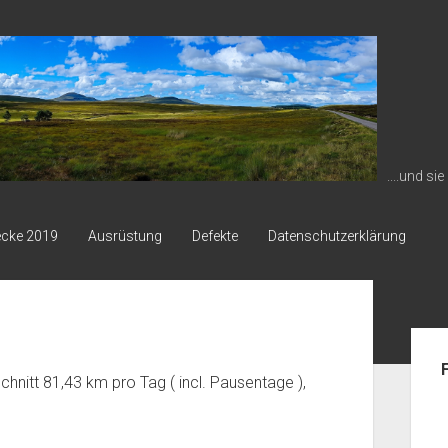
....und si
ecke 2019
Ausrüstung
Defekte
Datenschutzerklärung
Seit
nitt 81,43 km pro Tag ( incl. Pausentage ),