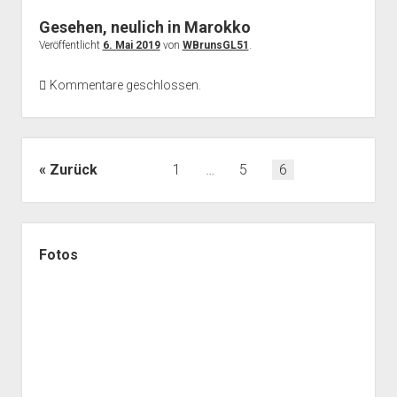
Gesehen, neulich in Marokko
Veröffentlicht
6. Mai 2019
von
WBrunsGL51
.
Kommentare geschlossen.
Seitennummerierung
Zurück
1
…
5
6
der
Beiträge
Seitenleiste
Fotos