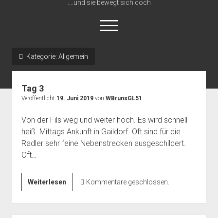
....und sie bewegt sich doch
open
menu
Kategorie:
Allgemein
Startseite
Über das
Tag 3
Erfahrungen
Veröffentlicht
19. Juni 2019
von
WBrunsGL51
.
Geplante Strecke 2019
Von der Fils weg und weiter hoch. Es wird schnell
Ausrüstung
heiß. Mittags Ankunft in Gaildorf. Oft sind für die
Radler sehr feine Nebenstrecken ausgeschildert.
Defekte
Oft…
Datenschutzerklärung
Tag
Weiterlesen
Kommentare geschlossen.
3